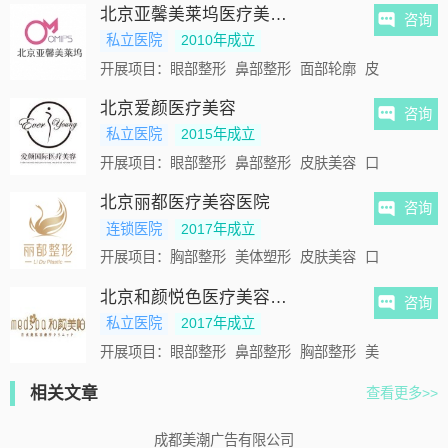
北京亚馨美莱坞医疗美容门诊部
咨询
私立医院
2010年成立
开展项目：
眼部整形
鼻部整形
面部轮廓
皮肤美容
自
北京爱颜医疗美容
咨询
私立医院
2015年成立
开展项目：
眼部整形
鼻部整形
皮肤美容
口腔种植
北京丽都医疗美容医院
咨询
连锁医院
2017年成立
开展项目：
胸部整形
美体塑形
皮肤美容
口腔种植
毛
北京和颜悦色医疗美容诊所
咨询
私立医院
2017年成立
开展项目：
眼部整形
鼻部整形
胸部整形
美体塑形
皮
相关文章
查看更多>>
成都美潮广告有限公司