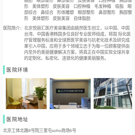
脂肪
眼部整形
鼻部整形
皮肤美容
口腔种植
胸部整
形
美体塑形
皮肤美容
口腔种植
毛发种植
吸脂
眼
部综合
鼻综合
形体雕塑
眼部整形
鼻部整形
胸部整
形
美体塑形
皮肤美容
自体脂肪
医院简介：
北京悦丽汇医疗美容集团由姚然医生创立，以中国、中国
台湾、中国香港韩国多位良好专业医师组成，将国 际化医
疗管理服务标准和全球质医学美容与抗老化技术及研究成
果引入中国，应用于多个领域立志于为每一位顾客提供由
内至外的美丽健康解决方案，将真正在中国实现全球共享
的定制化、私密化、连锁化的健康美丽服务。
医院环境
医院地址
北京工体北路8号院三里屯soho商场6号