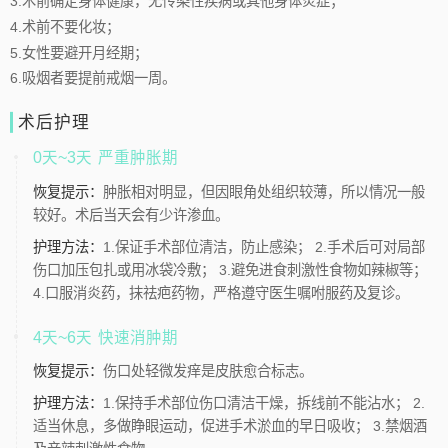
3.术前确定身体健康，无传染性疾病或其他身体炎症；
4.术前不要化妆；
5.女性要避开月经期；
6.吸烟者要提前戒烟一周。
术后护理
0天~3天
严重肿胀期
恢复提示：
肿胀相对明显，但因眼角处组织较薄，所以情况一般
较好。术后当天会有少许渗血。
护理方法：
1.保证手术部位清洁，防止感染； 2.手术后可对局部
伤口加压包扎或用冰袋冷敷； 3.避免进食刺激性食物如辣椒等；
4.口服消炎药，抹祛疤药物，严格遵守医生嘱咐服药及复诊。
4天~6天
快速消肿期
恢复提示：
伤口处轻微发痒是皮肤愈合标志。
护理方法：
1.保持手术部位伤口清洁干燥，拆线前不能沾水； 2.
适当休息，多做睁眼运动，促进手术淤血的早日吸收； 3.禁烟酒