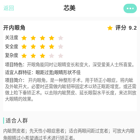
芯美
返回
开内眼角
评分 9.2
关注度
安全度
复杂度
项目特色：
开眼角能同时让眼睛变长和变大，深受爱美人士所喜爱。
适宜人群特征：
眼距过宽|眼睛形状不佳
项目简介：
开内眼角，是一种整形手术，用于矫正小眼症，将内眦
及外眦开大，必要时还需做内眦韧带固定术以矫正眶距增宽，或还需
做上睑下垂矫正术。以去除内眦赘皮、延长眼裂水平长度，来达到放
大眼睛的效果。
适合人群
内眦赘皮者；先天性小眼症患者；适合两眼间距过宽者；可放大内眼
角眼睛过小希望通过手术进行矫正者。