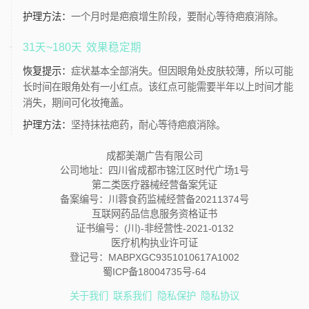
护理方法：
一个月时是疤痕增生阶段，要耐心等待疤痕消除。
31天~180天
效果稳定期
恢复提示：
症状基本全部消失。但因眼角处皮肤较薄，所以可能
长时间在眼角处有一小红点。该红点可能需要半年以上时间才能
消失，期间可化妆掩盖。
护理方法：
坚持抹祛疤药，耐心等待疤痕消除。
成都美潮广告有限公司
公司地址：四川省成都市锦江区时代广场1号
第二类医疗器械经营备案凭证
备案编号：川蓉食药监械经营备20211374号
互联网药品信息服务资格证书
证书编号：(川)-非经营性-2021-0132
医疗机构执业许可证
登记号：MABPXGC9351010617A1002
蜀ICP备18004735号-64
关于我们
联系我们
隐私保护
隐私协议