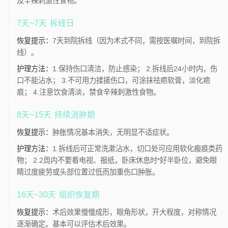
及辛辣刺激性食物。
7天~7天
拆线日
恢复提示：
7天到院拆线（因为术式不同，需按医嘱时间，到院拆
线）。
护理方法：
1.保持伤口清洁，防止感染； 2.拆线后24小时内，伤
口不能沾水； 3.不可用力揉搓伤口，可涂抹祛疤软膏，淡化疤
痕； 4.注意饮食清淡，禁食辛辣刺激性食物。
8天~15天
持续消肿期
恢复提示：
肿胀情况基本消失，无明显不适症状。
护理方法：
1.拆线后可正常洗漱沾水，切口处可应用软化瘢痕类药
物； 2.2周内不要看电视、报纸，卧床休息时*好半卧位，避免眼
睛过度疲劳或头部位置过低而加重伤口肿胀。
16天~30天
组织恢复期
恢复提示：
术后效果慢慢成形，眼角形状，开大程度，对称情况
逐渐确定。基本可以评估术后效果。