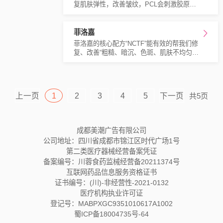
更精细地粉碎黑色素，广泛、密集地刺激纤
复肌肤弹性，改善皱纹，PCL会刺激胶原蛋
维母细胞反应，生成胶原纤维和弹性纤维，
白增生，迅速祛除皱纹，并达至提升及饱满
从而让全脸的肤质得到嫩白、紧致、提升，
的功效。
还有修复疤痕，淡化皱纹的功效，成为全新
菲洛嘉
肤质净化利器。
菲洛嘉的核心配方“NCTF”能有效的帮我们修
复、改善“粗糙、暗沉、色斑、肌肤不均匀、
法令纹松弛、苹果肌下垂”等肌肤问题。
上一页
1
2
3
4
5
下一页
共5页
成都美潮广告有限公司
公司地址：四川省成都市锦江区时代广场1号
第二类医疗器械经营备案凭证
备案编号：川蓉食药监械经营备20211374号
互联网药品信息服务资格证书
证书编号：(川)-非经营性-2021-0132
医疗机构执业许可证
登记号：MABPXGC9351010617A1002
蜀ICP备18004735号-64