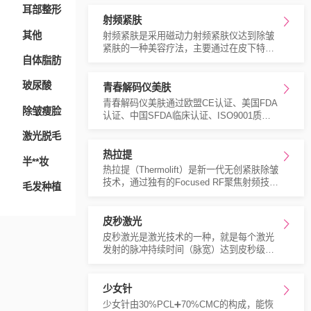
体自身胶原增加来达到抗衰和预防衰老的作
耳部整形
用。
射频紧肤
其他
射频紧肤是采用磁动力射频紧肤仪达到除皱
紧肤的一种美容疗法，主要通过在皮下特定
自体脂肪
深度内产生40.68MHz的射频场，使皮肤及皮
下组织中的*性水分子，产生高速旋转震动，
玻尿酸
从而使组织快速加热；温度的升高促进皮下
青春解码仪美肤
脂肪的分解代谢，刺激胶原蛋白及弹性纤维
青春解码仪美肤通过欧盟CE认证、美国FDA
除皱瘦脸
的增生重组，达到收紧皮肤、形体的作用。
认证、中国SFDA临床认证、ISO9001质量
体系认证，是利用雷达电波准确定位术和无
激光脱毛
线电波聚焦术对皮肤进行分层定位，分层聚
焦，刺激皮肤细胞胶原蛋白快速新生，焕发
热拉提
半**妆
胶原细胞的生命力，给皮肤充分供给营养和
热拉提（Thermolift）是新一代无创紧肤除皱
水，从而修复皱纹、锁住水分、改善肤质、
技术，通过独有的Focused RF聚焦射频技术
毛发种植
肤色，从根本上解决皮肤问题。
实现对皮肤浅层、中层、深层的精准加热，
达到去皱、紧致、提升皮肤的目的。热拉提
已通过美国FDA和中国CFDA认证的无创拉
皮秒激光
皮设备，FDA零不良反应记录，是安全性*高
皮秒激光是激光技术的一种，就是每个激光
的紧肤手段，真正实现皮肤立体分层抗衰的
发射的脉冲持续时间（脉宽）达到皮秒级别
紧肤技术。
的激光。皮秒激光是利用*短脉冲的输出方
式，运用光机械冲击波的效益取代热效应，
将目标物粉碎成*小颗粒，且将光热效应的副
少女针
作用降至**，以更快的速度和强大的能量，
少女针由30%PCL➕70%CMC的构成，能恢