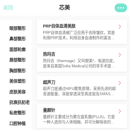
芯美
返回
PRP自体血清美肤
眼部整形
PRP自体血清被广泛应用于去除皱纹，其是
利用PRP技术，利用自身血液制作的富含血
鼻部整形
小板、生长因子的高浓度血浆，再注射回面
颈部皮肤的表皮层与真皮层之间，刺激大量
面部轮廓
胶原蛋白、弹性纤维、胶质等的产生，促进
热玛吉
皮肤多个组织的生长及重新排列，从而达到
唇部整形
热玛吉（thermage）又叫塑美*、电波拉皮，
全面提升肌肤状态，延缓衰老。
是来自美国Solta Medical公司的非手术提拉
胸部整形
技术，是一种专业的非手术紧肤、除皱、塑
形设备，主要用于全面部皮肤组织松弛下
美体塑形
垂、皱纹过多，肤质老化粗糙，是全球**一
超声刀
项能够通过一次治疗即达到显著提拉、紧
超声刀是通过HIFU聚焦原理，采用先进的超
皮肤美容
肤、除皱效果，并可达到持续数年延缓衰老
音波能量，深层穿透深至真皮层及SMAS筋
重返青春的神奇效果美容术。
膜层，产生近万个凝结点，令胶原蛋白、纤
抗衰抗初老
维纵隔产生立即收缩并刺激胶原蛋白大量新
生和重组，构建全新的胶原蛋白纤维网，为
童颜针
私密整形
肌肤增强弹性
童颜针主要成分为聚左旋乳酸(PLLA)，它是
一种人造但与人体相融、并可分解吸收的物
口腔种植
质。通过注射后激发细胞二次活力并刺激肌