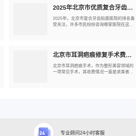
2025年北京市优质复合牙齿贴面医院十强榜单揭晓.txt
2025年，北京市复合牙齿贴面医院的排名备
受关注，许多市民纷纷咨询哪家医院在这一
领域表现*为出色。经过*新调研，以下是北
京市上榜的十强口腔医院名单：北京中医药
大学枣庄医院（口腔颌面外科）、北京新舒
适口
北京市耳洞疤痕修复手术费用明细及医生推荐
北京市耳洞疤痕手术，作为整形美容领域的
一项常见手术，其收费情况一直是求美者关
注的焦点。本文将为您详细介绍北京市耳洞
疤痕手术的收费明细，并推荐几家高性价比
的整形美容机构，帮助您了解手术的真实价
格。
专业顾问24小时客服