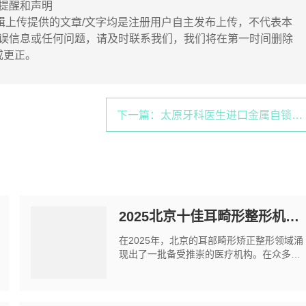
提醒和声明
辑上传提供的文章/文字均是注册用户自主发布上传，不代表本
误信息或任何问题，请及时联系我们，我们将在第一时间删除
或更正。
下一篇：太原牙科医生进口金属自锁矫正排行，推荐前十强
2025北京十佳耳畸形整形机构推荐
在2025年，北京的耳部畸形矫正整形领域涌
现出了一批备受推崇的医疗机构。在众多的
整形医院中，究竟哪些医院在耳部畸形矫正
方面表现更为出色呢？以下是五家在北京市
耳部畸形矫正领域表现卓越的医院。 一、北