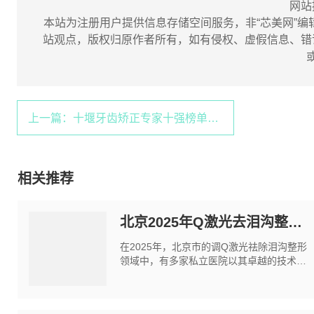
网站
本站为注册用户提供信息存储空间服务，非“芯美网”编
站观点，版权归原作者所有，如有侵权、虚假信息、错
上一篇：十堰牙齿矫正专家十强榜单揭晓
相关推荐
北京2025年Q激光去泪沟整形十佳私立医院
在2025年，北京市的调Q激光祛除泪沟整形
领域中，有多家私立医院以其卓越的技术和
专业的服务脱颖而出。以下是北京市在这一
领域中表现出色的五家医院的详细介绍。 北
京市调Q激光祛除泪沟医院排名Top10