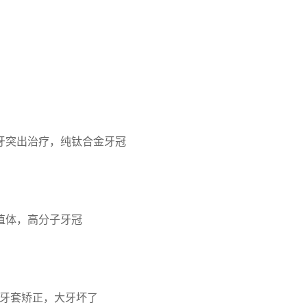
牙突出治疗，纯钛合金牙冠
植体，高分子牙冠
ct牙套矫正，大牙坏了