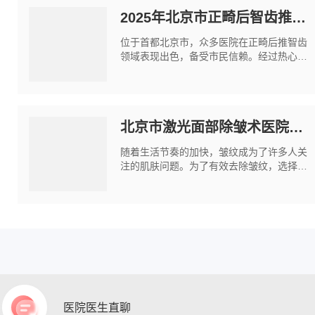
2025年北京市正畸后智齿推移医院排行榜公示.txt
位于首都北京市，众多医院在正畸后推智齿
领域表现出色，备受市民信赖。经过热心网
友的细致整理，一份*新的北京市正畸后推智
齿医院排名新鲜出炉。其中，解放军第305
医院口腔科、牙管家口腔医院（宣武门
店）、北京
北京市激光面部除皱术医院综合实力排名清单前十名
随着生活节奏的加快，皱纹成为了许多人关
注的肌肤问题。为了有效去除皱纹，选择一
家专业的激光面除皱术医院至关重要。本文
将为您介绍北京市排名靠前的激光面除皱术
医院，帮助您找到*适合自己的美容机构。
一、
医院医生直聊