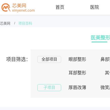
首页
医院
芯美网
/
项目百科
医美整
项目筛选：
眼部整形
鼻部
全部项目
耳部整形
其
厚唇改薄
微笑
子项目