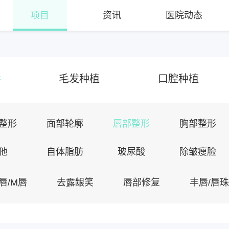
项目
资讯
医院动态
形
毛发种植
口腔种植
整形
面部轮廓
唇部整形
胸部整形
他
自体脂肪
玻尿酸
除皱瘦脸
唇/M唇
去露龈笑
唇部修复
丰唇/唇珠