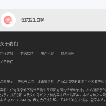
医院医生直聊
关于我们
在线客服
苛选医院
用户协议
隐私协议
关于我们
温馨提示： 整形有风险，请谨慎选择。未满18周岁的青少年不宜做整形
声明：任何信息都不能代替执业医师面对面的诊断和治疗，本站所展示的
分享，其原创性以及文中陈述文字和内容未经本站证实，本站对该文以及
本站QQ:287534378，我方会尽快处理。 凡以任何方式浏览、登录